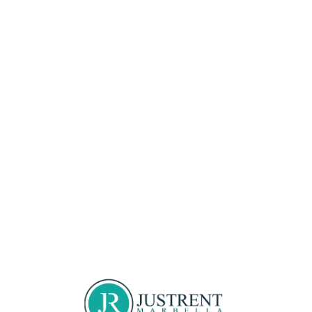
Loa
din
g...