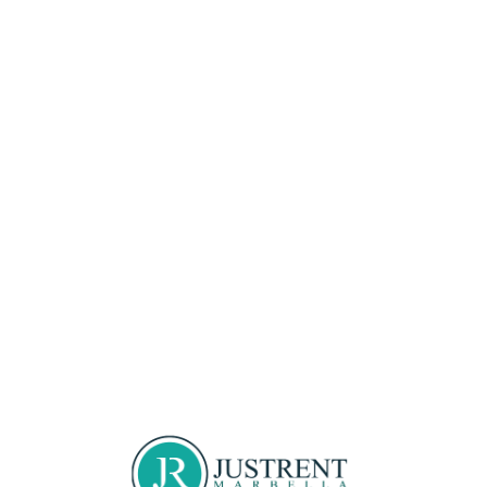
Loa
din
g...