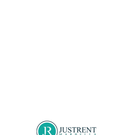
Loa
din
g...