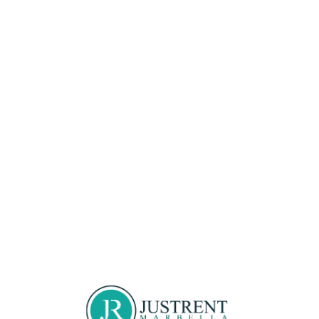
Loa
din
g...