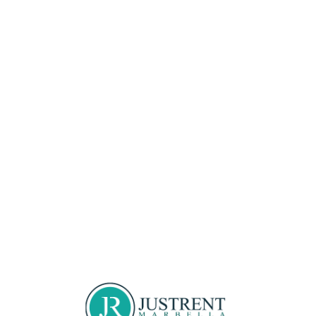
Loa
din
g...