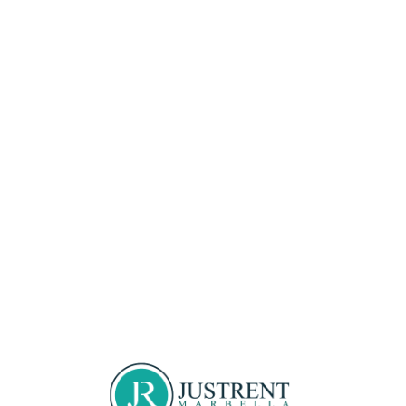
Loa
din
g...