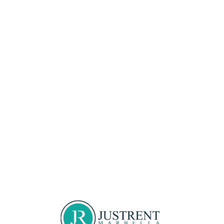
Loa
din
g...