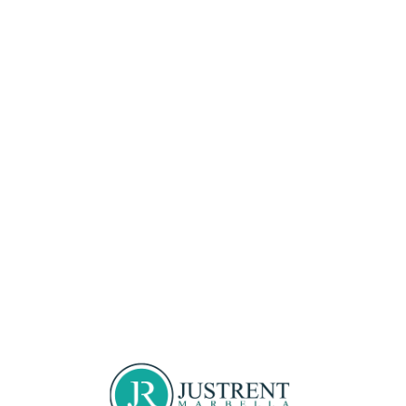
Loa
din
g...