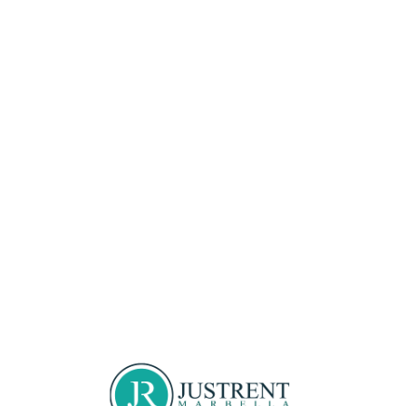
Loa
din
g...