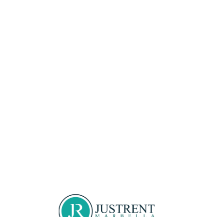
Loa
din
g...