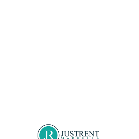
Loa
din
g...