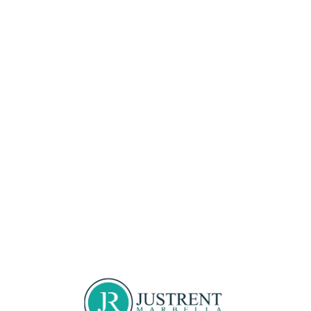
Loa
din
g...