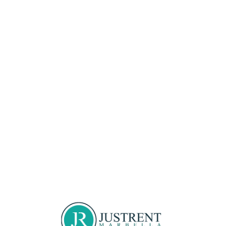
Loa
din
g...