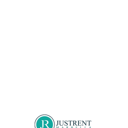
Loa
din
g...