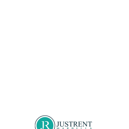
Loa
din
g...