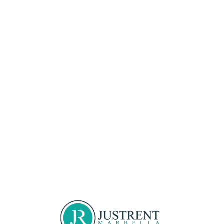
Loa
din
g...