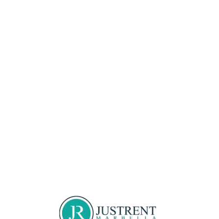
Loa
din
g...