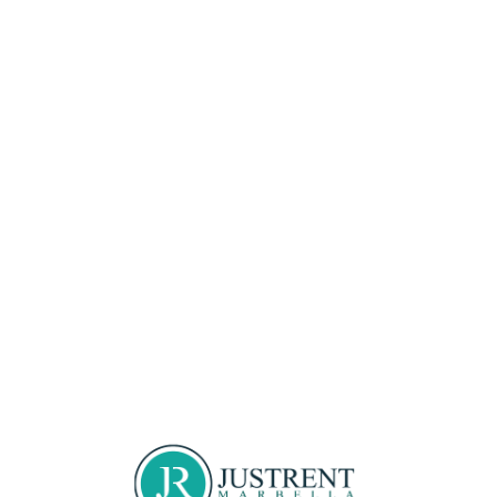
Loa
din
g...