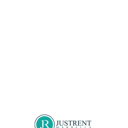
Loa
din
g...