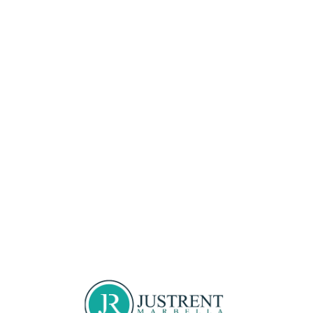
Loa
din
g...