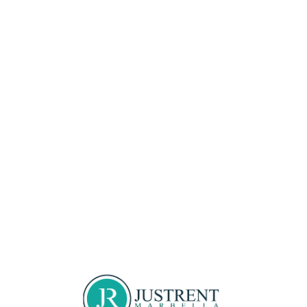
Loa
din
g...